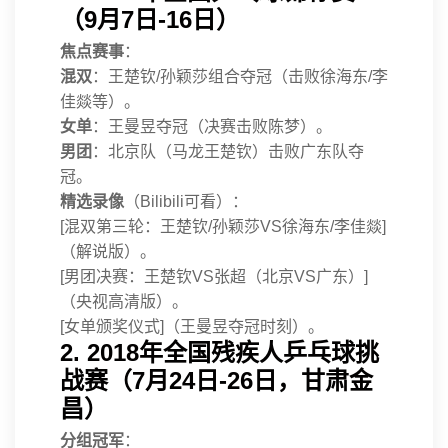
（9月7日-16日）
焦点赛事
：
混双
：王楚钦/孙颖莎组合夺冠（击败徐海东/李
佳燚等）。
女单
：王曼昱夺冠（决赛击败陈梦）。
男团
：北京队（马龙王楚钦）击败广东队夺
冠。
精选录像
（Bilibili可看）：
[混双第三轮：王楚钦/孙颖莎VS徐海东/李佳燚]
（解说版）。
[男团决赛：王楚钦VS张超（北京VS广东）]
（央视高清版）。
[女单颁奖仪式]（王曼昱夺冠时刻）。
2. 2018年全国残疾人乒乓球挑
战赛
（7月24日-26日，甘肃金
昌）
分组冠军
：