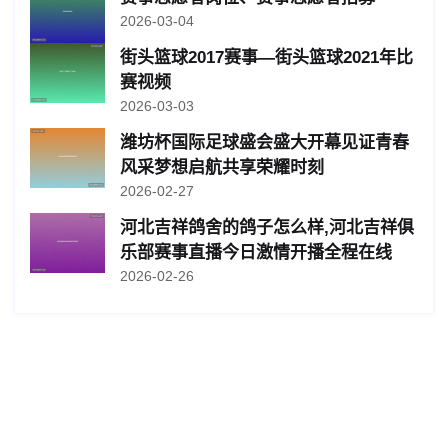
2026-03-04
街头篮球2017赛事—街头篮球2021年比
赛视频
2026-03-03
潍坊杯国际足球盛会盛大开幕见证青春
风采梦想启航共享荣耀时刻
2026-02-27
河北吉祥鸽舍的鸽子怎么样,河北吉祥俱
乐部赛事直播今日激情开播全程在线
2026-02-26