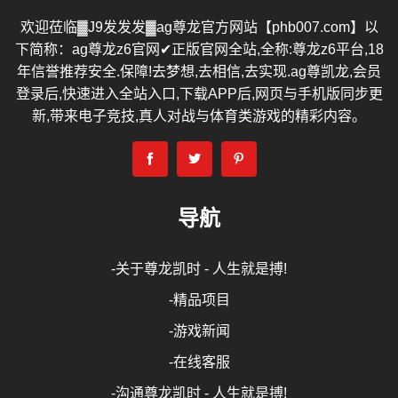
欢迎莅临▓J9发发发▓ag尊龙官方网站【phb007.com】以
下简称：ag尊龙z6官网✔正版官网全站,全称:尊龙z6平台,18
年信誉推荐安全.保障!去梦想,去相信,去实现.ag尊凯龙,会员
登录后,快速进入全站入口,下载APP后,网页与手机版同步更
新,带来电子竞技,真人对战与体育类游戏的精彩内容。
导航
-关于尊龙凯时 - 人生就是搏!
-精品项目
-游戏新闻
-在线客服
-沟通尊龙凯时 - 人生就是搏!