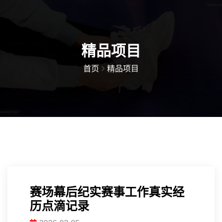
精品项目
首页
精品项目
赛场幕后纪实赛事工作真实经
历点滴记录