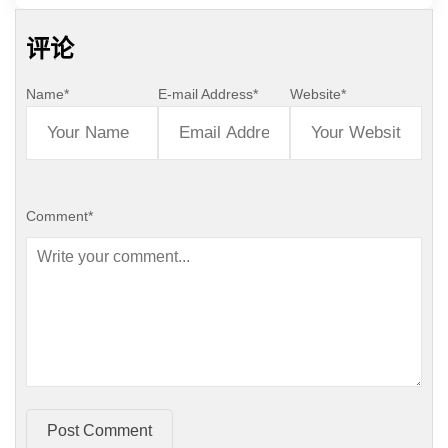
评论
Name
*
E-mail Address
*
Website
*
Comment
*
Post Comment