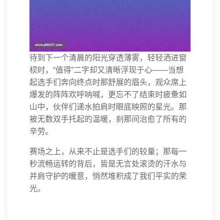
待到下一个清晨的阳光穿透薄雾，轻轻洒进窗
棂时，“值得”二字却又清晰浮现于心——当想
起选手们奔向终点时那舒展的眉头，观众席上
爆发的阵阵欢呼呐喊，更忘不了结束时疲惫如
山中，伙伴们递水拍肩时眼底映照的星光。那
被无数双手托起的温暖，刹那间治愈了所有的
辛劳。
赛场之上，从来不止是选手们的较量；那每一
秒流畅运转的背后，皆是无言处滚烫的汗水与
并肩守护的暖意，悄然堆积成了我们平实的荣
光。