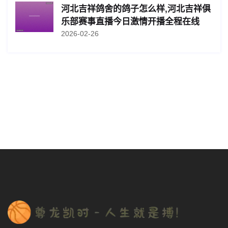
河北吉祥鸽舍的鸽子怎么样,河北吉祥俱
乐部赛事直播今日激情开播全程在线
2026-02-26