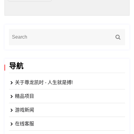
导航
关于尊龙凯时 - 人生就是搏!
精品项目
游戏新闻
在线客服